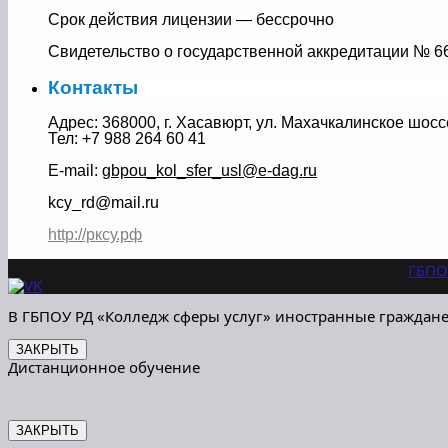
Срок действия лицензии — бессрочно
Свидетельство о государственной аккредитации № 6
Контакты
Адрес: 368000, г. Хасавюрт, ул. Махачкалинское шосс
Тел: +7 988 264 60 41
E-mail:
gbpou_kol_sfer_usl@e-dag.ru
kcy_rd@mail.ru
http://рксу.рф
ГБПО
В ГБПОУ РД «Колледж сферы услуг» иностранные граждане
ЗАКРЫТЬ
Дистанционное обучение
ЗАКРЫТЬ