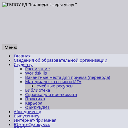
Меню
Перейти
Главная
к
Сведения об образовательной организации
содержимому
Студенту
Расписание
Worldskills
Вакантные места для приема (перевода)
Материалы к сессии и ИГА
Учебные ресурсы
Библиотека
Справка для военкомата
Практика
Карьера
ОБРКРЕДИТ
Абитуриенту
Выпускнику
Интернет-приёмная
Южно-Сухокумск