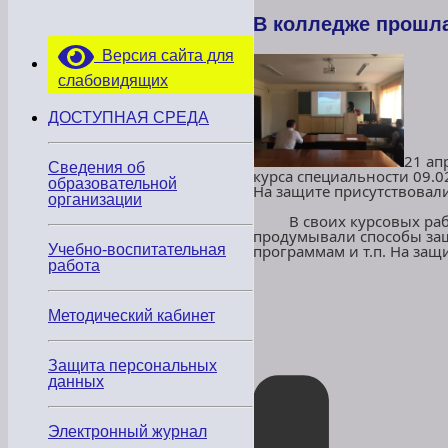
В колледже прошла
Версия сайта для
слабовидящих
ДОСТУПНАЯ СРЕДА
21 ап
Сведения об
курса специальности 09.0
образовательной
На защите присутствовал
организации
В своих курсовых работа
продумывали способы за
Учебно-воспитательная
программам и т.п. На за
работа
Методический кабинет
Защита персональных
данных
Электронный журнал