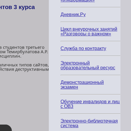
тов 3 курса
Дневник.Ру
Цикл внеурочных занятий
«Разговоры о важном»
 студентов третьего
Служба по контракту
ом Темирбулатова А.Р.
исциплин.
Электронный
личных типов сайтов,
образовательный ресурс
йствия деструктивным
Демонстрационный
экзамен
Обучение инвалидов и лиц
с ОВЗ
Электронно-библиотечная
система