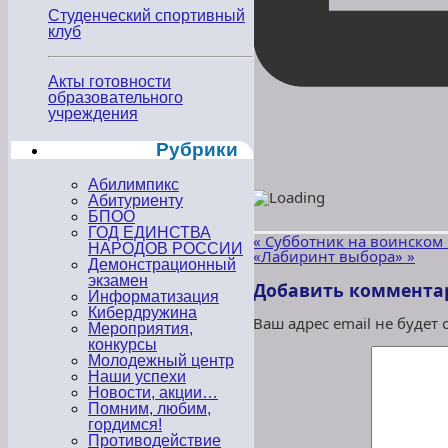
Студенческий спортивный
клуб
Акты готовности
образовательного
учреждения
Рубрики
Абилимпикс
Абитуриенту
БПОО
ГОД ЕДИНСТВА
«
Субботник на воинском
НАРОДОВ РОССИИ
«Лабиринт выбора»
»
Демонстрационный
экзамен
Добавить коммента
Информатизация
Кибердружина
Ваш адрес email не будет
Мероприятия,
конкурсы
Молодежный центр
Наши успехи
Новости, акции…
Помним, любим,
гордимся!
Противодействие