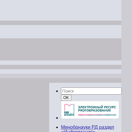
Найти:
Поиск
OK
Минобрнауки РД раздел
«Информация»