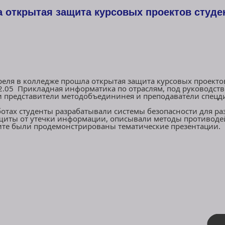
 открытая защита курсовых проектов студен
реля в колледже прошла открытая защита курсовых проектов
2.05 Прикладная информатика по отраслям, под руководств
и представители методобъедининея и преподаватели спецд
х студенты разрабатывали системы безопасности для раз
щиты от утечки информации, описывали методы противоде
щите были продемонстрированы тематические презентации.