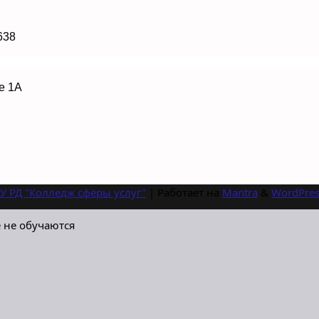
638
е 1А
У РД "Колледж сферы услуг"
| Работает на
Mantra
&
WordPres
 не обучаются