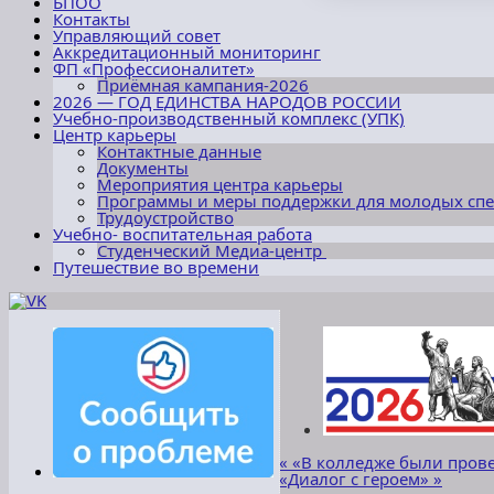
БПОО
Контакты
Управляющий совет
Аккредитационный мониторинг
ФП «Профессионалитет»
Приёмная кампания-2026
2026 — ГОД ЕДИНСТВА НАРОДОВ РОССИИ
Учебно-производственный комплекс (УПК)
Центр карьеры
Контактные данные
Документы
Мероприятия центра карьеры
Программы и меры поддержки для молодых сп
Трудоустройство
Учебно- воспитательная работа
Студенческий Медиа-центр
Путешествие во времени
«
«В колледже были пров
«Диалог с героем»
»