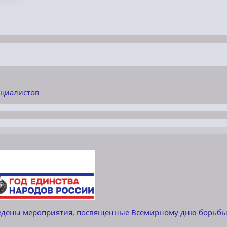
ециалистов
едены мероприятия, посвященные Всемирному дню борьбы