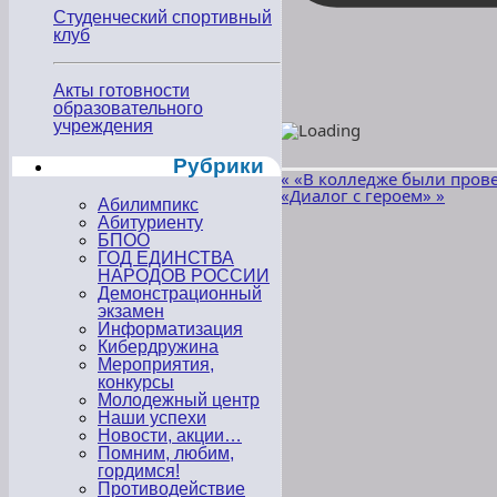
Студенческий спортивный
клуб
Акты готовности
образовательного
учреждения
Рубрики
«
«В колледже были пров
«Диалог с героем»
»
Абилимпикс
Абитуриенту
БПОО
ГОД ЕДИНСТВА
НАРОДОВ РОССИИ
Демонстрационный
экзамен
Информатизация
Кибердружина
Мероприятия,
конкурсы
Молодежный центр
Наши успехи
Новости, акции…
Помним, любим,
гордимся!
Противодействие