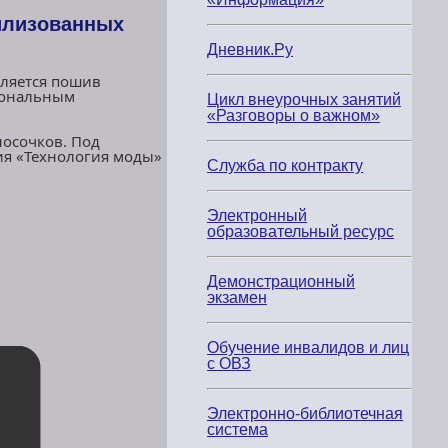
илизованных
Дневник.Ру
вляется пошив
иональным
Цикл внеурочных занятий
«Разговоры о важном»
носочков. Под
ия «Технология моды»
Служба по контракту
Электронный
образовательный ресурс
Демонстрационный
экзамен
Обучение инвалидов и лиц
с ОВЗ
Электронно-библиотечная
система