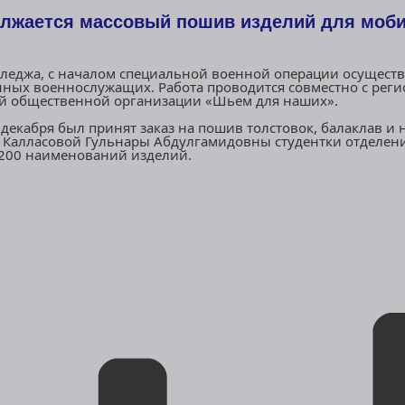
олжается массовый пошив изделий для моб
лледжа, с началом специальной военной операции осущест
ных военнослужащих. Работа проводится совместно с рег
ой общественной организации «Шьем для наших».
декабря был принят заказ на пошив толстовок, балаклав и 
о Калласовой Гульнары Абдулгамидовны студентки отделен
200 наименований изделий.