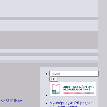
Найти:
Поиск
OK
 со СПИДом»
Минобрнауки РД раздел
«Информация»