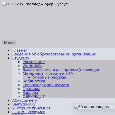
Меню
Перейти
Главная
к
Сведения об образовательной организации
содержимому
Студенту
Расписание
Worldskills
Вакантные места для приема (перевода)
Материалы к сессии и ИГА
Учебные ресурсы
Библиотека
Справка для военкомата
Практика
Карьера
ОБРКРЕДИТ
Абитуриенту
Выпускнику
Интернет-приёмная
Южно-Сухокумск