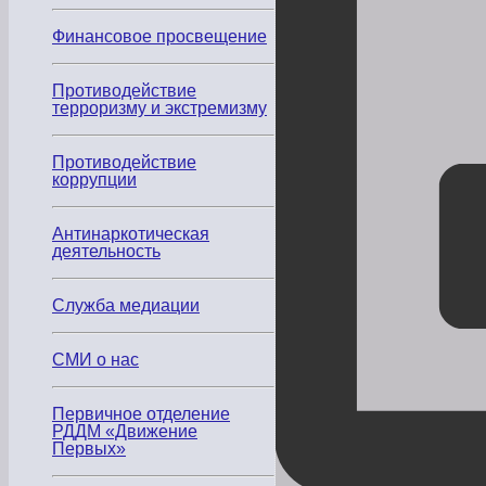
Финансовое просвещение
Противодействие
терроризму и экстремизму
Противодействие
коррупции
Антинаркотическая
деятельность
Служба медиации
СМИ о нас
Первичное отделение
РДДМ «Движение
Первых»