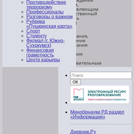
подтверждения
Противодействие
органом,
терроризму
осуществляющим
Профессионалы
государственный
Разговоры о важном
контроль
Рубрика
(надзор)
«Пушкинская карта»
в
сфере
Спорт
образования,
Студенту
исполнения
Филиал (г. Южно-
предписания
Сухокумск)
или
Финансовая
признания
грамотность
его
Центр карьеры
недействительным
в
установленном
Найти:
законом
порядке
Поиск
OK
—
На
данный
момент
конкретных
предписаний
органов
Минобрнауки РД раздел
государственного
«Информация»
контроля
(надзора)
в
Дневник.Ру