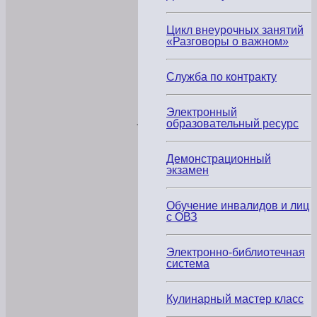
сфере
образования,
выданных
Цикл внеурочных занятий
в
«Разговоры о важном»
2024
году
для
ГБПОУ
Служба по контракту
РД
«Колледж
сферы
Электронный
услуг»
образовательный ресурс
не
обнаружено
Демонстрационный
экзамен
Объём
образовательной
деятельности,
финансовое
Обучение инвалидов и лиц
обеспечение
с ОВЗ
которой
осуществляется
за
Электронно-библиотечная
счёт
система
бюджетных
ассигнований
федерального
бюджета,
Кулинарный мастер класс
бюджетов