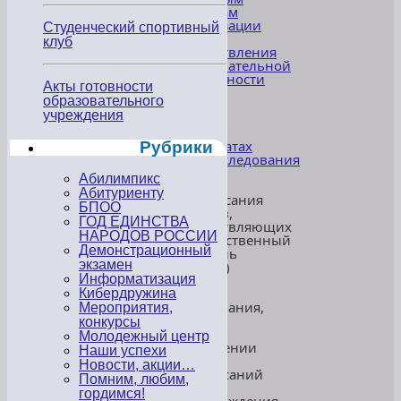
вопросам
организации
Студенческий спортивный
и
клуб
осуществления
образовательной
деятельности
Акты готовности
образовательного
8.
учреждения
Отчет
о
результатах
Рубрики
самообследования
Абилимпикс
9.
Абитуриенту
Предписания
БПОО
органов,
ГОД ЕДИНСТВА
осуществляющих
НАРОДОВ РОССИИ
государственный
Демонстрационный
контроль
экзамен
(надзор)
в
Информатизация
сфере
Кибердружина
образования,
Мероприятия,
отчетов
конкурсы
об
Молодежный центр
исполнении
Наши успехи
таких
Новости, акции…
предписаний
Помним, любим,
(до
гордимся!