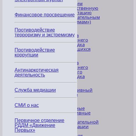
имеющим
государственную
аккредитацию
Финансовое просвещение
образовательным
программам»)
Противодействие
4.
терроризму и экстремизму
Правила
внутреннего
распорядка
обучающихся
Противодействие
коррупции
5.
Правила
внутреннего
Антинаркотическая
трудового
деятельность
распорядка
6.
Коллективный
Служба медиации
договор
7.
СМИ о нас
Локальные
нормативные
акты
Первичное отделение
образовательной
РДДМ «Движение
организации
Первых»
по
основным