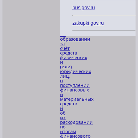
субъектов
Российской
bus.gov.ru
Федерации,
местных
бюджетов,
zakupki.gov.ru
по
договорам
об
образовании
за
счёт
средств
физических
и
(или)
юридических
лиц,
о
поступлении
финансовых
и
материальных
средств
и
об
их
расходовании
по
итогам
финансового