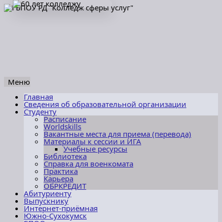
Меню
Перейти
Главная
к
Сведения об образовательной организации
содержимому
Студенту
Расписание
Worldskills
Вакантные места для приема (перевода)
Материалы к сессии и ИГА
Учебные ресурсы
Библиотека
Справка для военкомата
Практика
Карьера
ОБРКРЕДИТ
Абитуриенту
Выпускнику
Интернет-приёмная
Южно-Сухокумск