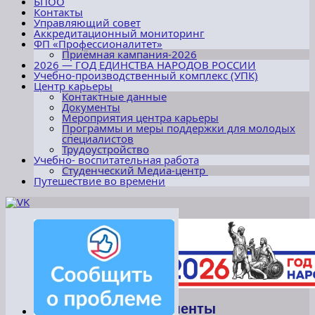
БПОО
Контакты
Управляющий совет
Аккредитационный мониторинг
ФП «Профессионалитет»
Приёмная кампания-2026
2026 — ГОД ЕДИНСТВА НАРОДОВ РОССИИ
Учебно-производственный комплекс (УПК)
Центр карьеры
Контактные данные
Документы
Мероприятия центра карьеры
Программы и меры поддержки для молодых
специалистов
Трудоустройство
Учебно- воспитательная работа
Студенческий Медиа-центр
Путешествие во времени
Документы