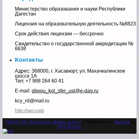
Министерство образования и науки Республики
Дагестан
Лицензия на образовательную деятельность №8823
Срок действия лицензии — бессрочно
Свидетельство о государственной аккредитации №
6638
Контакты
Адрес: 368000, г. Хасавюрт, ул. Махачкалинское
шоссе 1А
Тел: +7 988 264 60 41
E-mail:
gbpou_kol_sfer_usl@e-dag.ru
kcy_rd@mail.ru
http://рксу.рф
ГБПОУ РД "Колледж сферы услуг"
| Работает на
Mantra
&
WordPress.