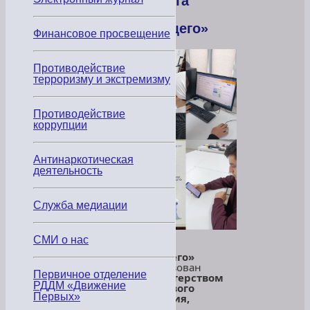
проекта
«Код
будущего»
Финансовое просвещение
Противодействие
терроризму и экстремизму
Противодействие
коррупции
Антинаркотическая
деятельность
Служба медиации
Проект
СМИ о нас
«Код
будущего»
организован
Первичное отделение
Министерством
РДДМ «Движение
цифрового
Первых»
развития,
связи