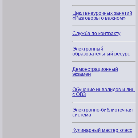
четырём
направлениям,
включая:
Цикл внеурочных занятий
Программирование
«Разговоры о важном»
и
Искусственный
интеллект
Служба по контракту
Электронный
Наши
образовательный ресурс
студенты
в
числе
участников
Демонстрационный
экзамен
Студенты
Колледжа
сферы
Обучение инвалидов и лиц
услуг
,
с ОВЗ
обучающиеся
по
направлению
09.00.00
Электронно-библиотечная
«Информатика
система
и
вычислительная
техника»
,
Кулинарный мастер класс
активно
принимают