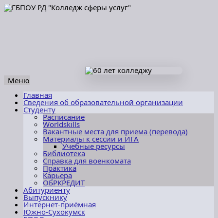
Меню
Перейти
Главная
к
Сведения об образовательной организации
содержимому
Студенту
Расписание
Worldskills
Вакантные места для приема (перевода)
Материалы к сессии и ИГА
Учебные ресурсы
Библиотека
Справка для военкомата
Практика
Карьера
ОБРКРЕДИТ
Абитуриенту
Выпускнику
Интернет-приёмная
Южно-Сухокумск