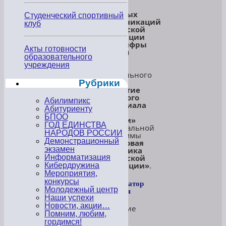
и
массовых
Студенческий спортивный
коммуникаций
клуб
Российской
Федерации
(Минцифры
Акты готовности
России)
образовательного
в
учреждения
рамках
федерального
проекта
Рубрики
«Развитие
кадрового
Абилимпикс
потенциала
Абитуриенту
ИТ-
БПОО
отрасли»
ГОД ЕДИНСТВА
национальной
НАРОДОВ РОССИИ
программы
Демонстрационный
«Цифровая
экзамен
экономика
Российской
Информатизация
Федерации»
.
Кибердружина
Мероприятия,
конкурсы
Организатор
обучения
Молодежный центр
Наши успехи
Новости, акции…
Обучение
Помним, любим,
в
гордимся!
рамках