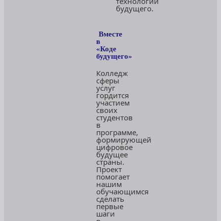
технологии
будущего.
Вместе
в
«Коде
будущего»
Колледж
сферы
услуг
гордится
участием
своих
студентов
в
программе,
формирующей
цифровое
будущее
страны.
Проект
помогает
нашим
обучающимся
сделать
первые
шаги