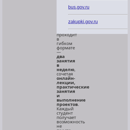
участие
bus.gov.ru
в
программе
«Код
будущего»
.
zakupki.gov.ru
Обучение
проходит
в
гибком
формате
—
два
занятия
в
неделю
,
сочетая
онлайн-
лекции,
практические
занятия
и
выполнение
проектов
.
Каждый
студент
получает
возможность
не