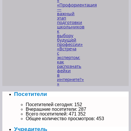
«
«Профориентация
—
важный
этап
подготовки
школьников
к
выбору
будущей
профессии»
«Встреча
с
экспертом:
как
распознать
фейки
в
интернете?»
»
Посетители
Посетителей сегодня:
152
Вчерашние посетители:
287
Всего посетителей:
471 352
Общее количество просмотров:
453
Учредитель