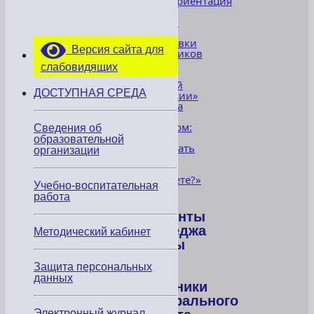
«Профориентация
—
важный
этап
подготовки
Версия сайта для
школьников
к
слабовидящих
выбору
будущей
ДОСТУПНАЯ СРЕДА
профессии»
«Встреча
с
экспертом:
Сведения об
как
образовательной
распознать
организации
фейки
в
интернете?»
Учебно-воспитательная
»
работа
Студенты
Колледжа
Методический кабинет
сферы
услуг
Защита персональных
–
данных
участники
федерального
Электронный журнал