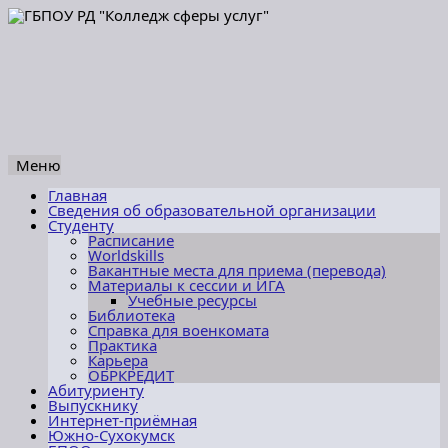
Меню
Перейти
Главная
к
Сведения об образовательной организации
содержимому
Студенту
Расписание
Worldskills
Вакантные места для приема (перевода)
Материалы к сессии и ИГА
Учебные ресурсы
Библиотека
Справка для военкомата
Практика
Карьера
ОБРКРЕДИТ
Абитуриенту
Выпускнику
Интернет-приёмная
Южно-Сухокумск