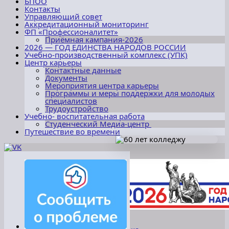
БПОО
Контакты
Управляющий совет
Аккредитационный мониторинг
ФП «Профессионалитет»
Приёмная кампания-2026
2026 — ГОД ЕДИНСТВА НАРОДОВ РОССИИ
Учебно-производственный комплекс (УПК)
Центр карьеры
Контактные данные
Документы
Мероприятия центра карьеры
Программы и меры поддержки для молодых
специалистов
Трудоустройство
Учебно- воспитательная работа
Студенческий Медиа-центр
Путешествие во времени
«