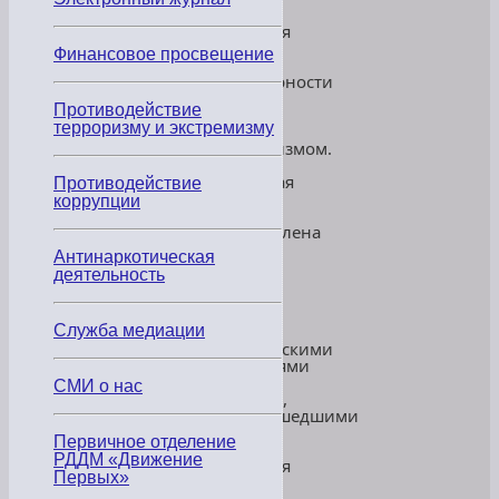
3
сентября
—
Финансовое просвещение
день
солидарности
в
Противодействие
борьбе
терроризму и экстремизму
с
терроризмом.
Эта
памятная
Противодействие
дата
коррупции
была
установлена
в
Антинаркотическая
2005
деятельность
году
и
связана
Служба медиации
с
трагическими
событиями
в
СМИ о нас
Беслане,
произошедшими
1-
Первичное отделение
3
РДДМ «Движение
сентября
Первых»
2004