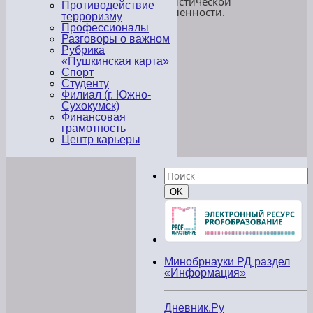
террористической
Противодействие
направленности.
терроризму
Профессионалы
Террору
Разговоры о важном
нет
Рубрика
места
«Пушкинская карта»
в
Спорт
нашем
Студенту
мире.
Филиал (г. Южно-
Сухокумск)
Финансовая
грамотность
Центр карьеры
«
«Выставка
Найти:
книг
ко
Поиск
OK
Дню
солидарности
в
борьбе
с
терроризмом»
«В
Минобрнауки РД раздел
колледже
«Информация»
прошли
мероприятия,
посвященные
Дневник.Ру