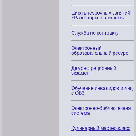
Дню
языков
народов
Цикл внеурочных занятий
России»
«Разговоры о важном»
»
Служба по контракту
Электронный
образовательный ресурс
Демонстрационный
экзамен
Обучение инвалидов и лиц
с ОВЗ
Электронно-библиотечная
система
Кулинарный мастер класс