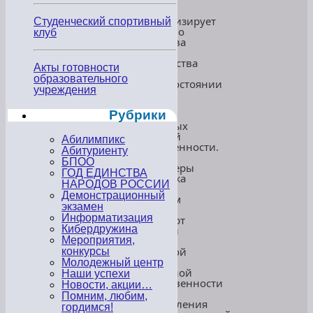
года.
Она
символизирует
Студенческий спортивный
единство
клуб
общества
и
государства
Акты готовности
в
образовательного
противостоянии
учреждения
одному
из
Рубрики
самых
страшных
явлений
Абилимпикс
современности.
Абитуриенту
БПОО
Волонтеры
ГОД ЕДИНСТВА
колледжа
НАРОДОВ РОССИИ
раздали
Демонстрационный
жителям
экзамен
города
Информатизация
Хасавюрт
Кибердружина
буклеты
с
Мероприятия,
Памяткой
конкурсы
об
Молодежный центр
уголовной
Наши успехи
ответственности
Новости, акции…
за
Помним, любим,
преступления
гордимся!