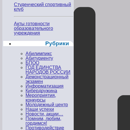
Студенческий спортивный
клуб
Акты готовности
образовательного
учреждения
Рубрики
Абилимпикс
Абитуриенту
БПОО
ГОД ЕДИНСТВА
НАРОДОВ РОССИИ
Демонстрационный
экзамен
Информатизация
Кибердружина
Мероприятия,
конкурсы
Молодежный центр
Наши успехи
Новости, акции…
Помним, любим,
гордимся!
Противодействие