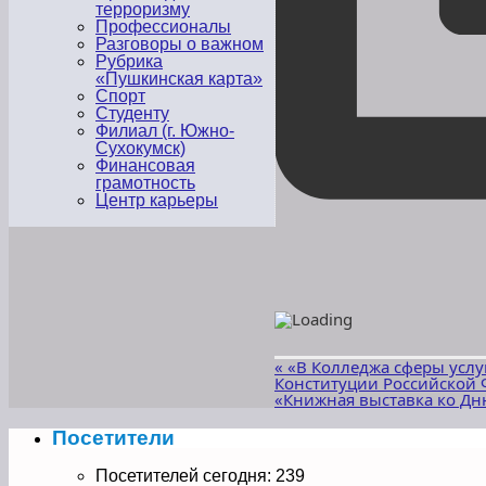
терроризму
Профессионалы
Разговоры о важном
Рубрика
«Пушкинская карта»
Спорт
Студенту
Филиал (г. Южно-
Сухокумск)
Финансовая
грамотность
Центр карьеры
«
«В Колледжа сферы услу
Конституции Российской
«Книжная выставка ко Д
Посетители
Посетителей сегодня:
239