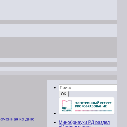
Найти:
Поиск
OK
роченная ко Дню
Минобрнауки РД раздел
«Информация»