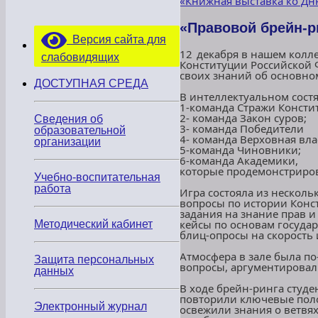
«Книжная выставка ко Д
«Правовой брейн‑ри
Версия сайта для
12 декабря в нашем колл
слабовидящих
Конституции Российской 
своих знаний об основном
ДОСТУПНАЯ СРЕДА
В интеллектуальном состя
1-команда Стражи Консти
2- команда Закон суров;
Сведения об
3- команда Победители
образовательной
4- команда Верховная вла
организации
5-команда Чиновники;
6-команда Академики,
которые продемонстриров
Учебно-воспитательная
работа
Игра состояла из нескол
вопросы по истории Конс
задания на знание прав и
кейсы по основам государ
Методический кабинет
блиц‑опросы на скорость 
Атмосфера в зале была п
Защита персональных
вопросы, аргументировал
данных
В ходе брейн‑ринга студе
повторили ключевые пол
Электронный журнал
освежили знания о ветвях