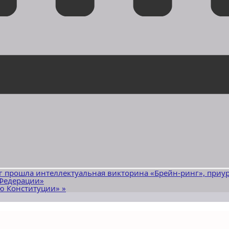
г прошла интеллектуальная викторина «Брейн-ринг», приу
 Федерации»
ню Конституции»
»