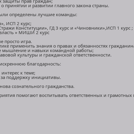
х защиты прав граждан;
о принятии и развитии главного закона страны.
были определены лучшие команды:
», ИСП 2 курс;
ражи Конституции», ГД 3 курс и «Чиновники»,ИСП 1 курс ;
власть » МИШИ 2 курс
е просто игра.
тике применить знания о правах и обязанностях гражданин
е мышление и навыки командной работы;
авовой культуры и гражданской ответственности.
искреннюю благодарность:
 интерес к теме;
 за поддержку инициативы.
нова сознательного гражданства.
риятия помогают воспитывать ответственных и грамотных