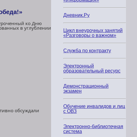
обеда!»
Дневник.Ру
иуроченный ко Дню
ованных в углублении
Цикл внеурочных занятий
«Разговоры о важном»
Служба по контракту
Электронный
образовательный ресурс
Демонстрационный
экзамен
Обучение инвалидов и лиц
ктивно обсуждали
с ОВЗ
Электронно-библиотечная
система