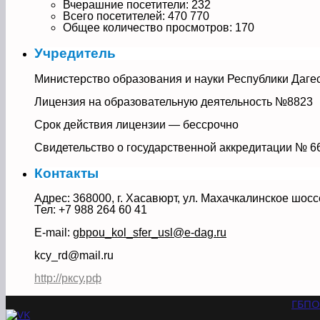
Вчерашние посетители:
232
Всего посетителей:
470 770
Общее количество просмотров:
170
Учредитель
Министерство образования и науки Республики Даге
Лицензия на образовательную деятельность №8823
Срок действия лицензии — бессрочно
Свидетельство о государственной аккредитации № 6
Контакты
Адрес: 368000, г. Хасавюрт, ул. Махачкалинское шосс
Тел: +7 988 264 60 41
E-mail:
gbpou_kol_sfer_usl@e-dag.ru
kcy_rd@mail.ru
http://рксу.рф
ГБПО