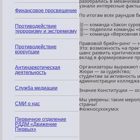
разобрались в механизма
узнали интересные факты 
Финансовое просвещение
По итогам всех раундов 
🥇— команда «Закон суров
Противодействие
🥈— поделили команды «Ст
терроризму и экстремизму
🥉— команда «Верховная 
Правовой брейн‑ринг — н
Противодействие
Это: возможность на прак
коррупции
шанс развить критическо
вклад в формирование пр
Организаторы выражают 
Антинаркотическая
Жюри — за судейство;
деятельность
студентам за активность и
администрации колледжа
Служба медиации
Знание Конституции — ос
Мы уверены: такие мероп
СМИ о нас
страны!
#южносухокумск
Первичное отделение
РДДМ «Движение
Первых»