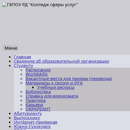
Меню
Перейти
Главная
к
Сведения об образовательной организации
содержимому
Студенту
Расписание
Worldskills
Вакантные места для приема (перевода)
Материалы к сессии и ИГА
Учебные ресурсы
Библиотека
Справка для военкомата
Практика
Карьера
ОБРКРЕДИТ
Абитуриенту
Выпускнику
Интернет-приёмная
Южно-Сухокумск