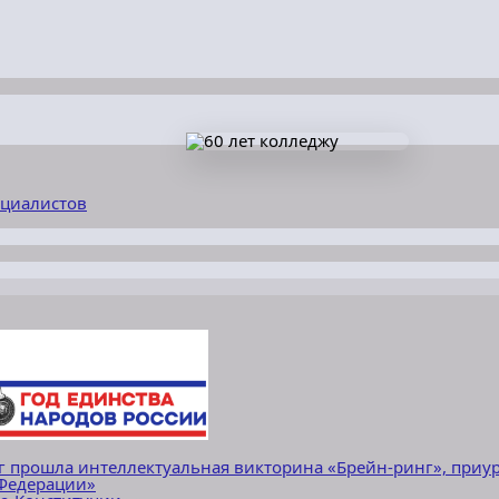
ециалистов
г прошла интеллектуальная викторина «Брейн-ринг», приу
 Федерации»