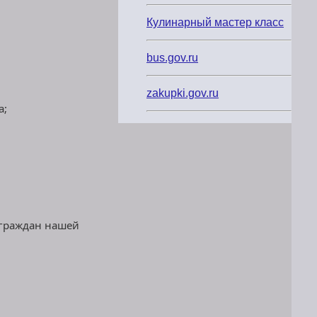
Кулинарный мастер класс
bus.gov.ru
zakupki.gov.ru
а;
 граждан нашей