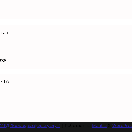
стан
638
е 1А
У РД "Колледж сферы услуг"
| Работает на
Mantra
&
WordPres