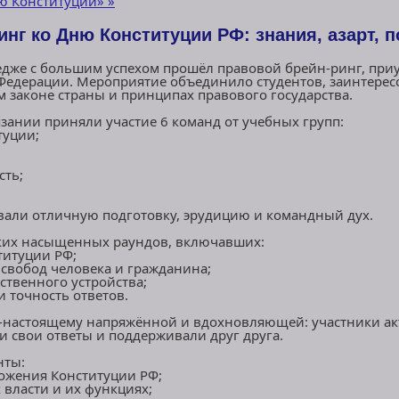
ню Конституции»
»
нг ко Дню Конституции РФ: знания, азарт, п
едже с большим успехом прошёл правовой брейн‑ринг, пр
Федерации. Мероприятие объединило студентов, заинтерес
 законе страны и принципах правового государства.
зании приняли участие 6 команд от учебных групп:
туции;
сть;
али отличную подготовку, эрудицию и командный дух.
ьких насыщенных раундов, включавших:
титуции РФ;
 свобод человека и гражданина;
ственного устройства;
и точность ответов.
о‑настоящему напряжённой и вдохновляющей: участники а
и свои ответы и поддерживали друг друга.
нты:
ожения Конституции РФ;
 власти и их функциях;