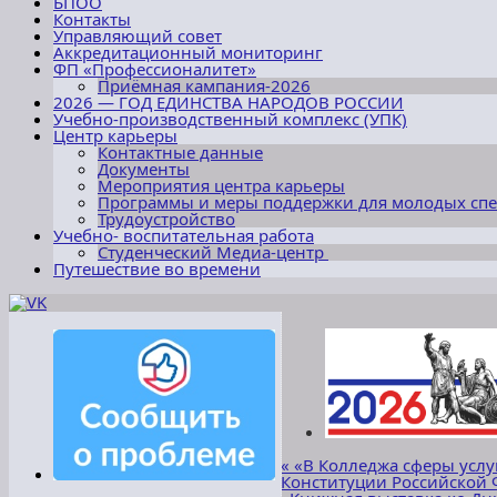
БПОО
Контакты
Управляющий совет
Аккредитационный мониторинг
ФП «Профессионалитет»
Приёмная кампания-2026
2026 — ГОД ЕДИНСТВА НАРОДОВ РОССИИ
Учебно-производственный комплекс (УПК)
Центр карьеры
Контактные данные
Документы
Мероприятия центра карьеры
Программы и меры поддержки для молодых сп
Трудоустройство
Учебно- воспитательная работа
Студенческий Медиа-центр
Путешествие во времени
«
«В Колледжа сферы услу
Конституции Российской