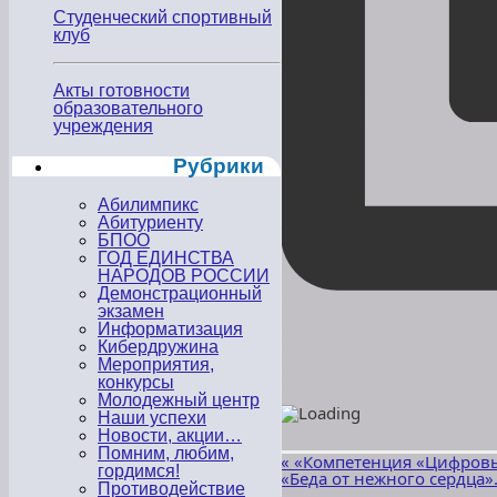
Студенческий спортивный
клуб
Акты готовности
образовательного
учреждения
Рубрики
Абилимпикс
Абитуриенту
БПОО
ГОД ЕДИНСТВА
НАРОДОВ РОССИИ
Демонстрационный
экзамен
Информатизация
Кибердружина
Мероприятия,
конкурсы
Молодежный центр
Наши успехи
Новости, акции…
Помним, любим,
«
«Компетенция «Цифровы
гордимся!
«Беда от нежного сердца
Противодействие