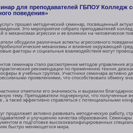
инар для преподавателей ГБПОУ Колледж с
ного поведения»
услуг» прошел методический семинар, посвященный актуа
оведения. Это мероприятие собрало преподавателей колле
й о механизмах агрессии и ее влиянии на человеческое по
ватели обсудили различные аспекты агрессивного поведени
йробиологические механизмы и влияние окружающей сред
ессовые факторы и социальные взаимодействия могут прово
тов семинара стало рассмотрение методов управления агр
практические рекомендации по применению техник деэска
осферы в учебных группах. Участники семинара активно д
агрессивными проявлениями, что способствовало обмену з
частники отметили его значимость и выразили благодарнос
жную тему. Преподаватели подчеркнули, что полученные з
в , а также эффективно справляться с потенциальными ко
уг продолжает активно развивать методическую работу, с
одавателей и улучшению качества образования. Семинары
ументом в подготовке высококвалифицированных специали
виях быстро меняющегося мира.