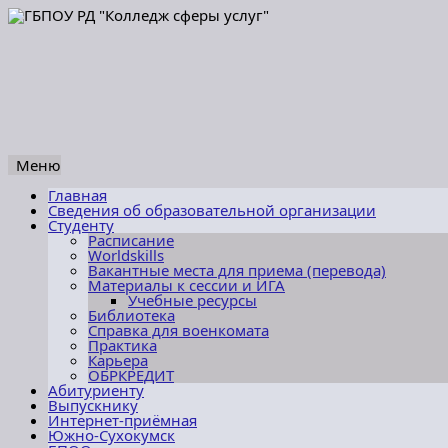
Меню
Перейти
Главная
к
Сведения об образовательной организации
содержимому
Студенту
Расписание
Worldskills
Вакантные места для приема (перевода)
Материалы к сессии и ИГА
Учебные ресурсы
Библиотека
Справка для военкомата
Практика
Карьера
ОБРКРЕДИТ
Абитуриенту
Выпускнику
Интернет-приёмная
Южно-Сухокумск