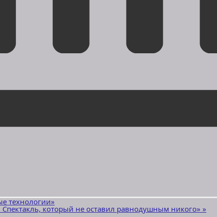
е технологии»
». Спектакль, который не оставил равнодушным никого»
»