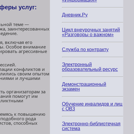
феры услуг:
Дневник.Ру
льной теме —
джа, заинтересованных
Цикл внеурочных занятий
ведение.
«Разговоры о важном»
я, включая его
ы. Особое внимание
Служба по контракту
цировать агрессивные
ессией.
Электронный
лации конфликтов и
образовательный ресурс
елились своим опытом
наниями и лучшими
Демонстрационный
экзамен
ть организаторам за
нания помогут им
нфликтными
Обучение инвалидов и лиц
с ОВЗ
тремясь к повышению
 подобного рода
стов, способных
Электронно-библиотечная
система