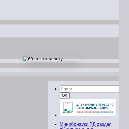
Найти:
Поиск
OK
Минобрнауки РД раздел
«Информация»