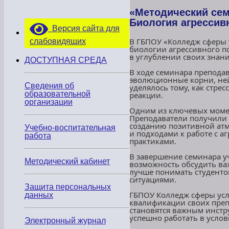
«Методический сем
Биология агрессив
Версия сайта для
В ГБПОУ «Колледж сферы 
слабовидящих
биологии агрессивного п
в углублении своих знани
ДОСТУПНАЯ СРЕДА
В ходе семинара препода
эволюционные корни, не
Сведения об
уделялось тому, как стр
образовательной
реакции.
организации
Одним из ключевых момен
Преподаватели получили 
созданию позитивной атм
Учебно-воспитательная
и подходами к работе с 
работа
практиками.
В завершение семинара у
Методический кабинет
возможность обсудить ва
лучше понимать студенто
ситуациями.
Защита персональных
ГБПОУ Колледж сферы усл
данных
квалификации своих преп
становятся важным инстр
успешно работать в усло
Электронный журнал