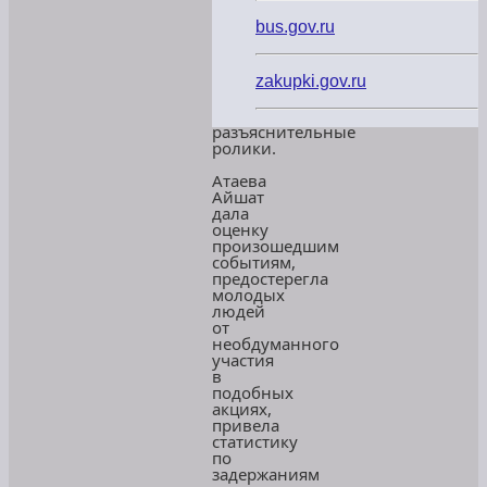
дагестанцам
Главы
bus.gov.ru
Дагестана
Меликова
Сергея
Алимовича,
zakupki.gov.ru
а
также
разъяснительные
ролики.
Атаева
Айшат
дала
оценку
произошедшим
событиям,
предостерегла
молодых
людей
от
необдуманного
участия
в
подобных
акциях,
привела
статистику
по
задержаниям