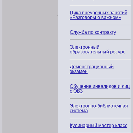
колледжа,
в
угоду
Цикл внеурочных занятий
«кукловодам»
«Разговоры о важном»
из
вне»
,
—
Служба по контракту
с
такими
словами
Электронный
открыла
образовательный ресурс
встречу
заместитель
директора
Исламова
Демонстрационный
Дина,
экзамен
обращаясь
к
присутствующим.
Обучение инвалидов и лиц
с ОВЗ
В
ходе
встречи
Электронно-библиотечная
были
просмотрены
система
видеоролики
с
обращением
Кулинарный мастер класс
к