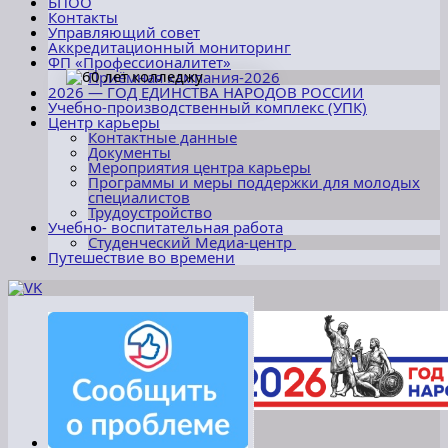
БПОО
Контакты
Управляющий совет
Аккредитационный мониторинг
ФП «Профессионалитет»
Приёмная кампания-2026
2026 — ГОД ЕДИНСТВА НАРОДОВ РОССИИ
Учебно-производственный комплекс (УПК)
Центр карьеры
Контактные данные
Документы
Мероприятия центра карьеры
Программы и меры поддержки для молодых
специалистов
Трудоустройство
Учебно- воспитательная работа
Студенческий Медиа-центр
Путешествие во времени
«