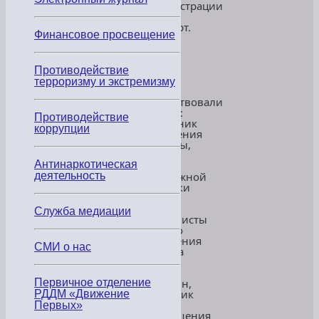
администрации
г.
Хасавюрт.
Финансовое просвещение
В
составе
группы
Противодействие
на
терроризму и экстремизму
встрече
присутствовали
сегодня:
Противодействие
Начальник
коррупции
Управления
культуры,
спорта
Антинаркотическая
и
деятельность
молодежной
политики
Атаева
Айшат,
Служба медиации
специалисты
данного
управления
СМИ о нас
Чернова
Мария,
Куниев
Первичное отделение
Багавдин,
сотрудник
РДДМ «Движение
отдела
Первых»
просвещения