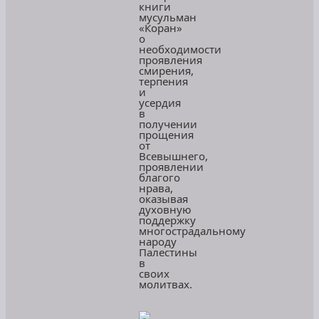
книги
мусульман
«Коран»
о
необходимости
проявления
смирения,
терпения
и
усердия
в
получении
прощения
от
Всевышнего,
проявлении
благого
нрава,
оказывая
духовную
поддержку
многострадальному
народу
Палестины
в
своих
молитвах.