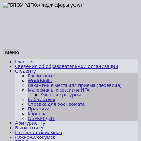
Меню
Перейти
Главная
к
Сведения об образовательной организации
содержимому
Студенту
Расписание
Worldskills
Вакантные места для приема (перевода)
Материалы к сессии и ИГА
Учебные ресурсы
Библиотека
Справка для военкомата
Практика
Карьера
ОБРКРЕДИТ
Абитуриенту
Выпускнику
Интернет-приёмная
Южно-Сухокумск