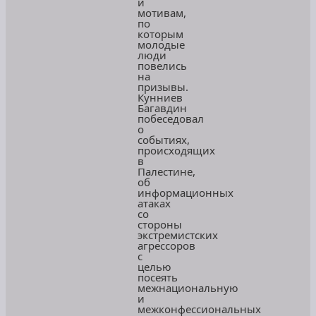
и
мотивам,
по
которым
молодые
люди
повелись
на
призывы.
Кунниев
Багавдин
побеседовал
о
событиях,
происходящих
в
Палестине,
об
информационных
атаках
со
стороны
экстремистских
агрессоров
с
целью
посеять
межнациональную
и
межконфессиональных