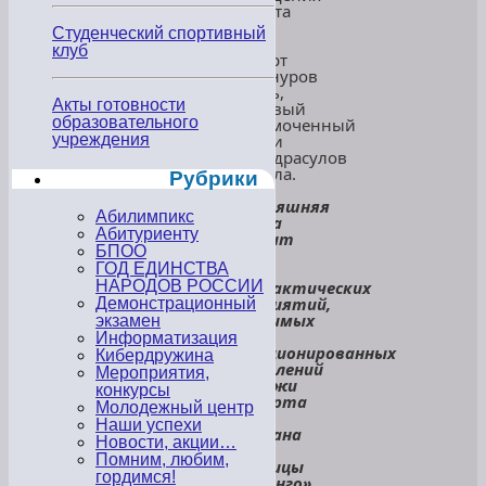
Муфтията
по
Студенческий спортивный
г.
клуб
Хасавюрт
Сайгиднуров
Шамиль,
Акты готовности
участковый
образовательного
уполномоченный
учреждения
полиции
Магомедрасулов
Сахратула.
Рубрики
«Сегодняшняя
Абилимпикс
встреча
Абитуриенту
проходит
БПОО
в
ГОД ЕДИНСТВА
рамках
профилактических
НАРОДОВ РОССИИ
мероприятий,
Демонстрационный
проводимых
экзамен
после
Информатизация
несанкционированных
Кибердружина
выступлений
Мероприятия,
молодежи
конкурсы
Хасавюрта
Молодежный центр
и
Наши успехи
Дагестана
Новости, акции…
возле
Помним, любим,
гостиницы
гордимся!
«Фламинго»