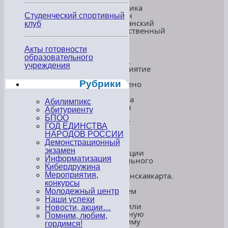
ГБУ
Республика
Дагестан
Студенческий спортивный
«Дагестанский
клуб
государственный
театр
оперы
Акты готовности
и
образовательного
балета».
учреждения
Мероприятие
было
Рубрики
посвящено
Году
единства
Абилимпикс
народов
Абитуриенту
России.
БПОО
Концерт
ГОД ЕДИНСТВА
прошёл
НАРОДОВ РОССИИ
в
Демонстрационный
рамках
экзамен
реализации
Информатизация
федерального
Кибердружина
проекта
#Пушкинскаякарта.
Мероприятия,
Этим
конкурсы
событием
Молодежный центр
мы
Наши успехи
завершили
Новости, акции…
культурную
Помним, любим,
программу
гордимся!