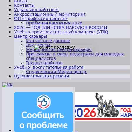
БПОО
Контакты
Управляющий совет
Аккредитационный мониторинг
ФП «Профессионалитет»
Приёмная кампания-2026
2026 — ГОД ЕДИНСТВА НАРОДОВ РОССИИ
Учебно-производственный комплекс (УПК)
Центр карьеры
Контактные данные
Документы
Мероприятия центра карьеры
Программы и меры поддержки для молодых
специалистов
Трудоустройство
Учебно- воспитательная работа
Студенческий Медиа-центр
Путешествие во времени
«