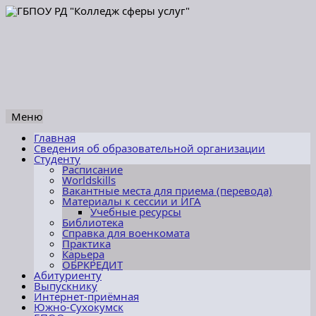
Меню
Перейти
Главная
к
Сведения об образовательной организации
содержимому
Студенту
Расписание
Worldskills
Вакантные места для приема (перевода)
Материалы к сессии и ИГА
Учебные ресурсы
Библиотека
Справка для военкомата
Практика
Карьера
ОБРКРЕДИТ
Абитуриенту
Выпускнику
Интернет-приёмная
Южно-Сухокумск