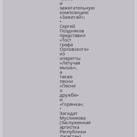
и
зажигательную
композицию
«Зажигай»;
•
Сергей
Поздняков
представил
«Тост
графа
Орловского»
из
оперетты
«Летучая
мышь»,
а
также
песни
«Песня
о
дружбе»
и
«Горянка»;
•
Загидат
Муслимова
(Заслуженная
артистка
Республики
Дагестан)