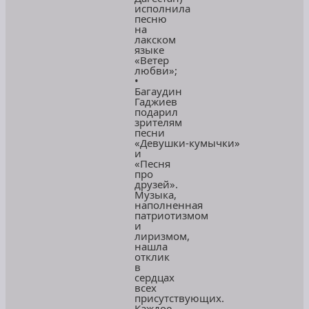
исполнила
песню
на
лакском
языке
«Ветер
любви»;
•
Багаудин
Гаджиев
подарил
зрителям
песни
«Девушки‑кумычки»
и
«Песня
про
друзей».
Музыка,
наполненная
патриотизмом
и
лиризмом,
нашла
отклик
в
сердцах
всех
присутствующих.
Каждое