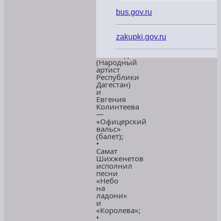
Величко
с
bus.gov.ru
композицией
«Девушки‑бойцы»;
•
zakupki.gov.ru
Арсен
Курбан
Магомедов
(Народный
артист
Республики
Дагестан)
и
Евгения
Колинтеева
—
«Офицерский
вальс»
(балет);
•
Самат
Шихженетов
исполнил
песни
«Небо
на
ладони»
и
«Королева»;
•