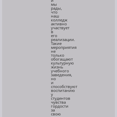
и
мы
рады,
что
наш
колледж
активно
участвует
в
его
реализации.
Такие
мероприятия
не
только
обогащают
культурную
жизнь
учебного
заведения,
но
и
способствуют
воспитанию
у
студентов
чувства
гордости
за
свою