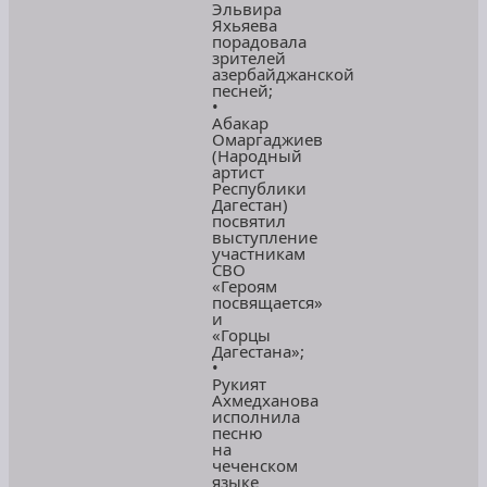
Эльвира
Яхьяева
порадовала
зрителей
азербайджанской
песней;
•
Абакар
Омаргаджиев
(Народный
артист
Республики
Дагестан)
посвятил
выступление
участникам
СВО
«Героям
посвящается»
и
«Горцы
Дагестана»;
•
Рукият
Ахмедханова
исполнила
песню
на
чеченском
языке