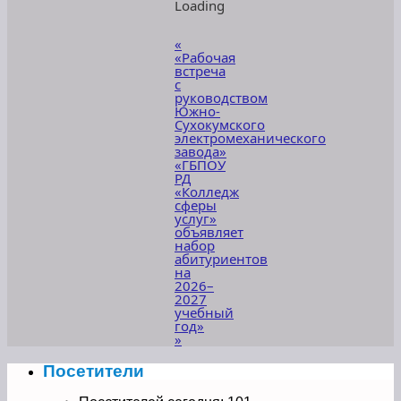
«
«Рабочая
встреча
с
руководством
Южно-
Сухокумского
электромеханического
завода»
«ГБПОУ
РД
«Колледж
сферы
услуг»
объявляет
набор
абитуриентов
на
2026–
2027
учебный
год»
»
Посетители