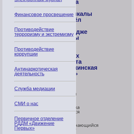
балета
г.
Махачкалы
Финансовое просвещение
прошёл
в
Противодействие
колледже
терроризму и экстремизму
сферы
услуг
в
Противодействие
коррупции
рамках
проекта
«Пушкинская
Антинаркотическая
карта»
деятельность
Служба медиации
В
актовом
зале
нашего
СМИ о нас
колледжа
состоялся
яркий
Первичное отделение
и
РДДМ «Движение
запоминающийся
Первых»
концерт