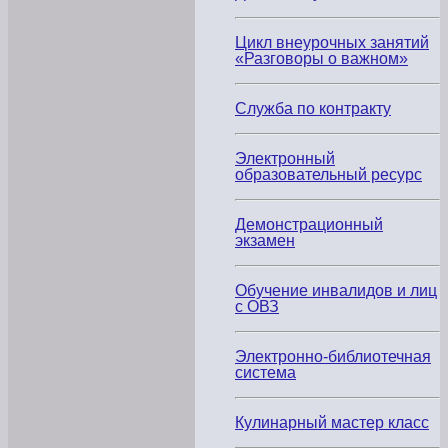
присутствовали
родители
студентов.
Цикл внеурочных занятий
Они
«Разговоры о важном»
смогли
по
достоинству
оценить
Служба по контракту
высокий
уровень
культурного
Электронный
мероприятия,
образовательный ресурс
организованного
в
стенах
Демонстрационный
колледжа.
экзамен
На
сцене
выступили
талантливые
Обучение инвалидов и лиц
артисты,
с ОВЗ
представившие
богатство
музыкальных
Электронно-библиотечная
традиций
система
Дагестана
и
России:
•
Кулинарный мастер класс
Елена