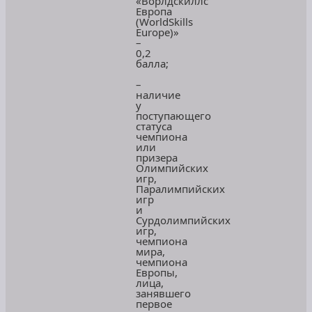
«Ворлдскиллс
Европа
(WorldSkills
Еurоре)»
–
0,2
балла;
–
наличие
у
поступающего
статуса
чемпиона
или
призера
Олимпийских
игр,
Паралимпийских
игр
и
Сурдолимпийских
игр,
чемпиона
мира,
чемпиона
Европы,
лица,
занявшего
первое