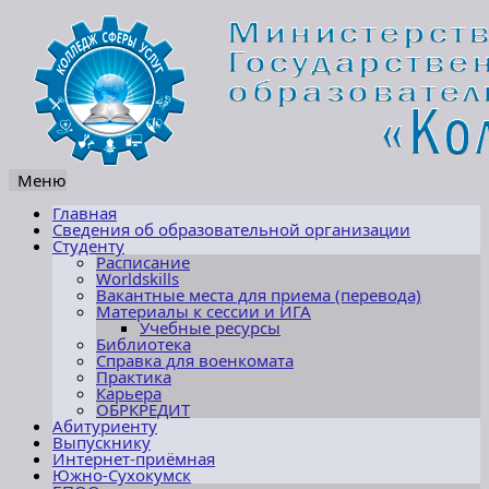
Меню
Перейти
Главная
к
Сведения об образовательной организации
содержимому
Студенту
Расписание
Worldskills
Вакантные места для приема (перевода)
Материалы к сессии и ИГА
Учебные ресурсы
Библиотека
Справка для военкомата
Практика
Карьера
ОБРКРЕДИТ
Абитуриенту
Выпускнику
Интернет-приёмная
Южно-Сухокумск