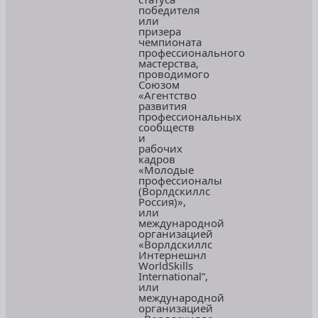
победителя
или
призера
чемпионата
профессионального
мастерства,
проводимого
Союзом
«Агентство
развития
профессиональных
сообществ
и
рабочих
кадров
«Молодые
профессионалы
(Ворлдскиллс
Россия)»,
или
международной
организацией
«Ворлдскиллс
Интернешнл
WorldSkills
International”,
или
международной
организацией