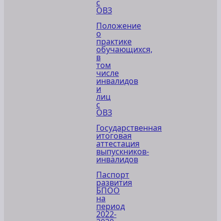
с
ОВЗ
Положение
о
практике
обучающихся,
в
том
числе
инвалидов
и
лиц
с
ОВЗ
Государственная
итоговая
аттестация
выпускников-
инвалидов
Паспорт
развития
БПОО
на
период
2022-