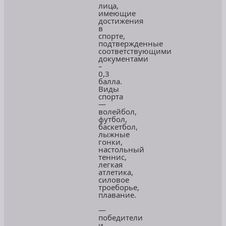
лица,
имеющие
достижения
в
спорте,
подтвержденные
соответствующими
документами
–
0,3
балла.
Виды
спорта
—
волейбол,
футбол,
баскетбол,
лыжные
гонки,
настольный
теннис,
легкая
атлетика,
силовое
троеборье,
плавание.
—
победители
и