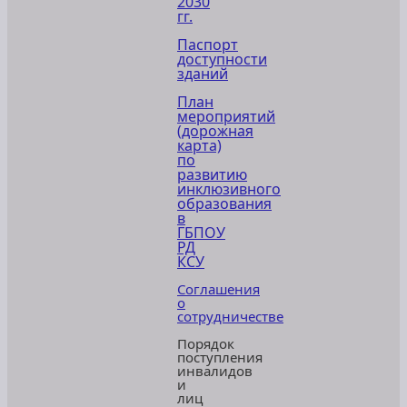
2030
гг.
Паспорт
доступности
зданий
План
мероприятий
(дорожная
карта)
по
развитию
инклюзивного
образования
в
ГБПОУ
РД
КСУ
Соглашения
о
сотрудничестве
Порядок
поступления
инвалидов
и
лиц