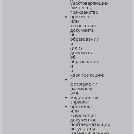
удостоверяющих
личность,
гражданство;
оригинал
или
ксерокопия
документа
об
образовании
и
(или)
документа
об
образовании
и
о
квалификации;
4
фотографии
размером
3×4;
медицинская
справка;
оригинал
или
ксерокопия
документов,
подтверждающих
результаты
индивидуальных