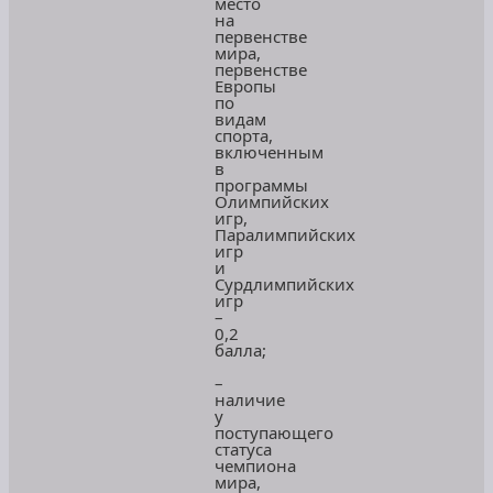
место
на
первенстве
мира,
первенстве
Европы
по
видам
спорта,
включенным
в
программы
Олимпийских
игр,
Паралимпийских
игр
и
Сурдлимпийских
игр
–
0,2
балла;
–
наличие
у
поступающего
статуса
чемпиона
мира,