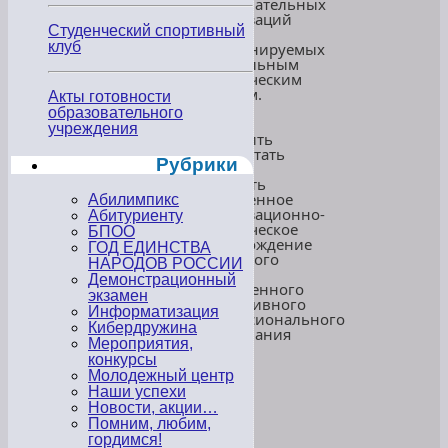
образовательных
организаций
Студенческий спортивный
(БПОО),
клуб
координируемых
федеральным
методическим
центром.
Акты готовности
Это
образовательного
должно
учреждения
позволить
разработать
Рубрики
и
внедрить
современное
Абилимпикс
организационно-
Абитуриенту
методическое
БПОО
сопровождение
ГОД ЕДИНСТВА
доступного
НАРОДОВ РОССИИ
и
Демонстрационный
качественного
экзамен
инклюзивного
Информатизация
профессионального
Кибердружина
образования
Мероприятия,
не
конкурсы
только
Молодежный центр
в
Наши успехи
самих
БПОО,
Новости, акции…
но
Помним, любим,
и
гордимся!