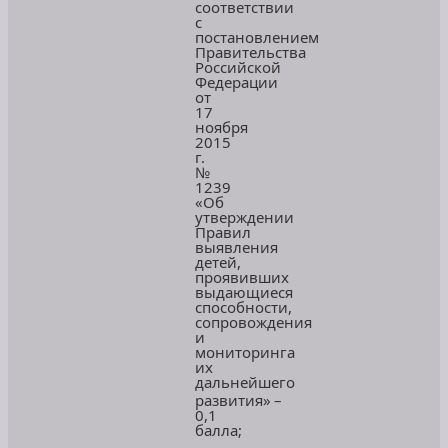
соответствии
с
постановлением
Правительства
Российской
Федерации
от
17
ноября
2015
г.
№
1239
«Об
утверждении
Правил
выявления
детей,
проявивших
выдающиеся
способности,
сопровождения
и
мониторинга
их
дальнейшего
развития»
–
0,1
балла;