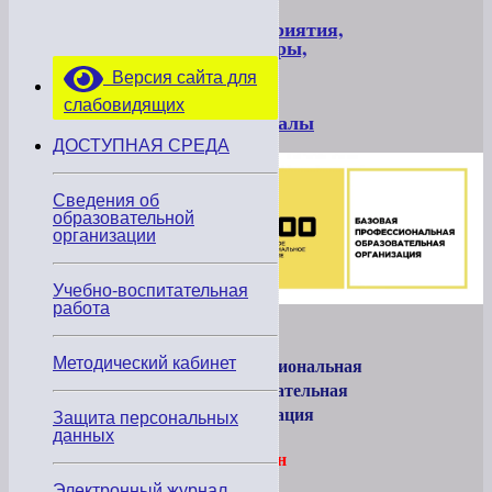
Мероприятия,
вебинары,
фото
Версия сайта для
и
видео
слабовидящих
материалы
ДОСТУПНАЯ СРЕДА
Сведения об
образовательной
организации
Учебно-воспитательная
работа
Базовая
профессиональная
Методический кабинет
образовательная
организация
Защита персональных
данных
(Телефон
горячей
Электронный журнал