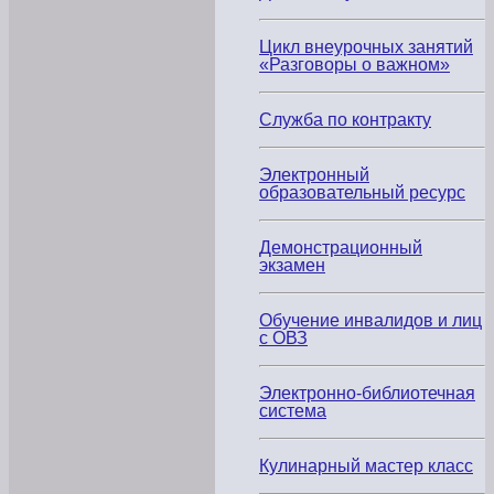
Мероприятия,
вебинары,
фото
Цикл внеурочных занятий
и
«Разговоры о важном»
видео
материалы
Служба по контракту
Федеральный
методический
центр
по
Электронный
инклюзивному
образовательный ресурс
образованию
(ФМЦИО)
Демонстрационный
Перечень
экзамен
БПОО
Обучение инвалидов и лиц
с ОВЗ
Вакансии
для
студентов
Электронно-библиотечная
и
система
выпускников
с
ОВЗ
Кулинарный мастер класс
и
инвалидностью,