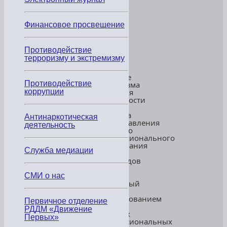
линии
+7
Финансовое просвещение
988
643
Противодействие
3439)
терроризму и экстремизму
В
качестве
Противодействие
механизма
развития
коррупции
доступности
и
качества
Антинаркотическая
предоставления
деятельность
среднего
профессионального
образования
Служба медиации
для
инвалидов
выбран
подход,
СМИ о нас
связанный
с
формированием
Первичное отделение
сети
РДДМ «Движение
базовых
Первых»
профессиональных