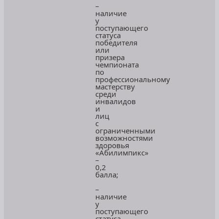
–
наличие
у
поступающего
статуса
победителя
или
призера
чемпионата
по
профессиональному
мастерству
среди
инвалидов
и
лиц
с
ограниченными
возможностями
здоровья
«Абилимпикс»
–
0,2
балла;
–
наличие
у
поступающего
статуса