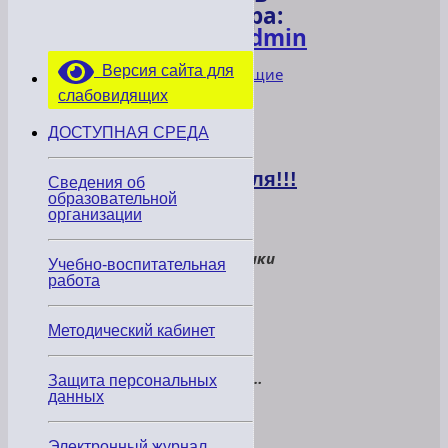
автора:
PU_admin
Версия сайта для
Следующие
записи
слабовидящих
»
ДОСТУПНАЯ СРЕДА
С
днём
учителя!!!
Сведения об
образовательной
организации
Все
осенние
праздники
Учебно-воспитательная
важно
работа
учесть,
И
то
Методический кабинет
проще
они,
то
мудрей…
Защита персональных
А
данных
стихи
звучат
в
Электронный журнал