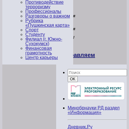
вас,
Противодействие
С
терроризму
Днем
Профессионалы
Учителя
Разговоры о важном
вас,С
Рубрика
Днем
«Пушкинская карта»
Учителя
Спорт
вас,
Студенту
господа!
Филиал (г. Южно-
Сухокумск)
Финансовая
грамотность
Поздравляем
Центр карьеры
с
Днём
Найти:
Internet!
Поиск
OK
30
сентября
—
профессиональный
праздник
всех
пользователей
Минобрнауки РД раздел
и
«Информация»
работников
Интернет-
индустрии.
Дневник.Ру