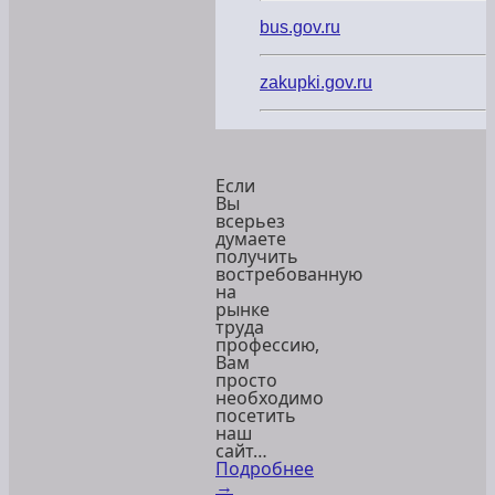
нашего
училища!
bus.gov.ru
zakupki.gov.ru
Уважаемые
друзья!
Если
Вы
всерьез
думаете
получить
востребованную
на
рынке
труда
профессию,
Вам
просто
необходимо
посетить
наш
сайт…
Подробнее
→