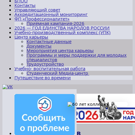
БПОО
Контакты
Управляющий совет
Аккредитационный мониторинг
ФП «Профессионалитет»
Приёмная кампания-2026
2026 — ГОД ЕДИНСТВА НАРОДОВ РОССИИ
Учебно-производственный комплекс (УПК)
Центр карьеры
Контактные данные
Документы
Мероприятия центра карьеры
Программы и меры поддержки для молодых
специалистов
Трудоустройство
Учебно- воспитательная работа
Студенческий Медиа-центр
Путешествие во времени
Архив