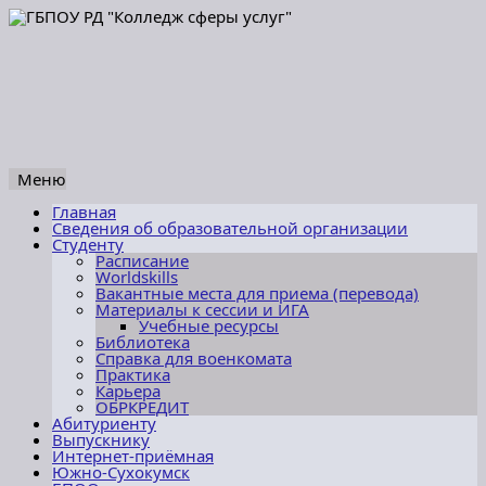
Меню
Перейти
Главная
к
Сведения об образовательной организации
содержимому
Студенту
Расписание
Worldskills
Вакантные места для приема (перевода)
Материалы к сессии и ИГА
Учебные ресурсы
Библиотека
Справка для военкомата
Практика
Карьера
ОБРКРЕДИТ
Абитуриенту
Выпускнику
Интернет-приёмная
Южно-Сухокумск