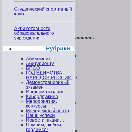
И
так
Студенческий спортивный
нужно
клуб
сейчас,
И
так
важно
Акты готовности
сейчас
образовательного
Смоделировать
учреждения
новый
урок.
Рубрики
Где
вопросы
Абилимпикс
—
из
Абитуриенту
глаз
БПОО
И
ГОД ЕДИНСТВА
ответы
НАРОДОВ РОССИИ
—
Демонстрационный
из
экзамен
глаз
Информатизация
И
Кибердружина
где
Мероприятия,
каждый
конкурсы
ребенок
Молодежный центр
—
Наши успехи
звезда.
Новости, акции…
С
Помним, любим,
Днем
гордимся!
Учителя