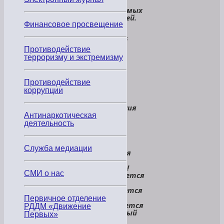
честь
Уважаемых
учителей.
В
Финансовое просвещение
самый
горький
наш
Противодействие
час,
терроризму и экстремизму
В
самый
легкий
Противодействие
наш
коррупции
час
Не
профессия
это
Антинаркотическая
—
деятельность
судьба.
С
Днем
Служба медиации
Учителя
вас,
господа!
СМИ о нас
Начинается
день,
собирается
класс.
Первичное отделение
Заливается
РДДМ «Движение
школьный
Первых»
звонок