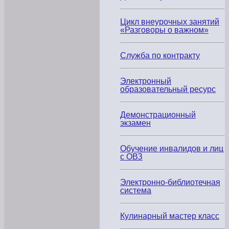
2
сентября
1969
Цикл внеурочных занятий
года
«Разговоры о важном»
—
в
лаборатории
Калифорнийского
Служба по контракту
университета
состоялась
первая
Электронный
успешная
образовательный ресурс
передача
данных
между
Демонстрационный
соседними
компьютерами.
экзамен
Подробнее
→
Обучение инвалидов и лиц
с ОВЗ
Здравствуйте!
Добро
Электронно-библиотечная
пожаловать
система
на
официальный
Кулинарный мастер класс
сайт