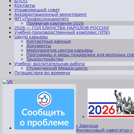
БПОО
Контакты
Управляющий совет
Аккредитационный мониторинг
ФП «Профессионалитет»
Приёмная кампания-2026
2026 — ГОД ЕДИНСТВА НАРОДОВ РОССИИ
Учебно-производственный комплекс (УПК)
Центр карьеры
Контактные данные
Документы
Мероприятия центра карьеры
Программы и меры поддержки для молодых сп
Трудоустройство
Учебно- воспитательная работа
Студенческий Медиа-центр
Путешествие во времени
«
Зарница
Финансовый навигатор
»