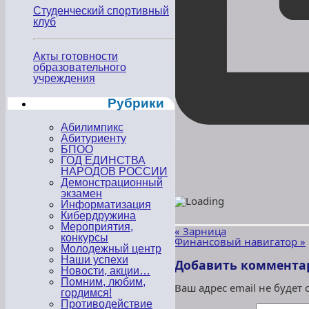
Студенческий спортивный
клуб
Акты готовности
образовательного
учреждения
Рубрики
Абилимпикс
Абитуриенту
БПОО
ГОД ЕДИНСТВА
НАРОДОВ РОССИИ
Демонстрационный
экзамен
Информатизация
Кибердружина
Мероприятия,
«
Зарница
конкурсы
Финансовый навигатор
»
Молодежный центр
Наши успехи
Добавить коммента
Новости, акции…
Помним, любим,
Ваш адрес email не будет
гордимся!
Противодействие