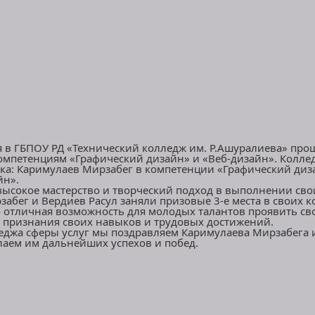
я в ГБПОУ РД «Технический колледж им. Р.Ашуралиева» пр
омпетенциям «Графический дизайн» и «Веб-дизайн». Колле
ика: Каримулаев Мирзабег в компетенции «Графический диз
йн».
высокое мастерство и творческий подход в выполнении сво
абег и Вердиев Расул заняли призовые 3-е места в своих к
о отличная возможность для молодых талантов проявить св
я признания своих навыков и трудовых достижений.
еджа сферы услуг мы поздравляем Каримулаева Мирзабега и
лаем им дальнейших успехов и побед.