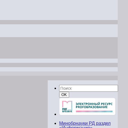
Найти:
Поиск
OK
Минобрнауки РД раздел
«Информация»