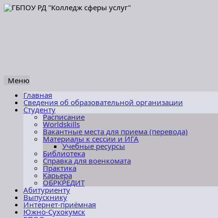
Меню
Перейти
Главная
к
Сведения об образовательной организации
содержимому
Студенту
Расписание
Worldskills
Вакантные места для приема (перевода)
Материалы к сессии и ИГА
Учебные ресурсы
Библиотека
Справка для военкомата
Практика
Карьера
ОБРКРЕДИТ
Абитуриенту
Выпускнику
Интернет-приёмная
Южно-Сухокумск