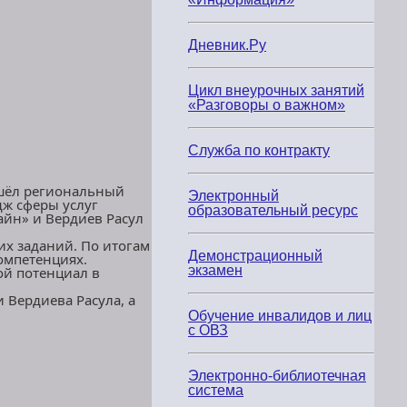
Дневник.Ру
Цикл внеурочных занятий
«Разговоры о важном»
Служба по контракту
ошёл региональный
Электронный
дж сферы услуг
образовательный ресурс
айн» и Вердиев Расул
их заданий. По итогам
Демонстрационный
омпетенциях.
экзамен
ой потенциал в
 Вердиева Расула, а
Обучение инвалидов и лиц
с ОВЗ
Электронно-библиотечная
система