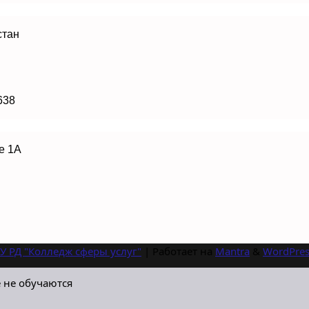
стан
638
е 1А
У РД "Колледж сферы услуг"
| Работает на
Mantra
&
WordPres
 не обучаются