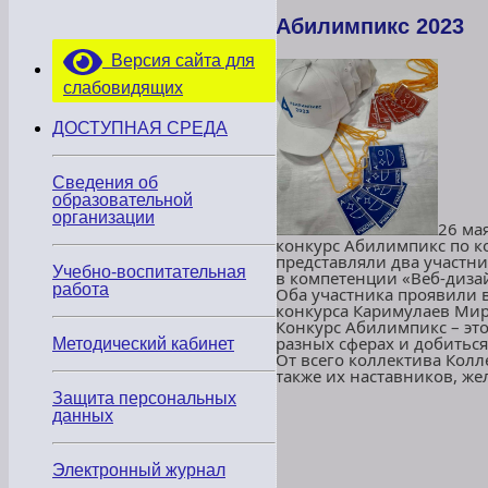
Абилимпикс 2023
Версия сайта для
слабовидящих
ДОСТУПНАЯ СРЕДА
Сведения об
образовательной
организации
26 ма
конкурс Абилимпикс по к
представляли два участн
Учебно-воспитательная
в компетенции «Веб-диза
работа
Оба участника проявили 
конкурса Каримулаев Мирз
Конкурс Абилимпикс – эт
разных сферах и добитьс
Методический кабинет
От всего коллектива Колл
также их наставников, же
Защита персональных
данных
Электронный журнал