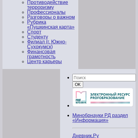
Противодействие
терроризму
Профессионалы
Разговоры о важном
Рубрика
«Пушкинская карта»
Спорт
Студенту
Филиал (г. Южно-
Сухокумск)
Финансовая
грамотность
Центр карьеры
Найти:
Поиск
OK
Минобрнауки РД раздел
«Информация»
Дневник.Ру