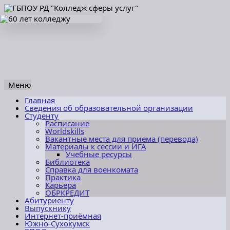
Меню
Перейти
Главная
к
Сведения об образовательной организации
содержимому
Студенту
Расписание
Worldskills
Вакантные места для приема (перевода)
Материалы к сессии и ИГА
Учебные ресурсы
Библиотека
Справка для военкомата
Практика
Карьера
ОБРКРЕДИТ
Абитуриенту
Выпускнику
Интернет-приёмная
Южно-Сухокумск