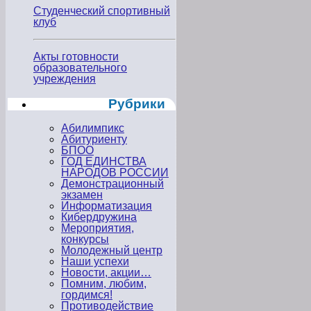
Студенческий спортивный
клуб
Акты готовности
образовательного
учреждения
Рубрики
Абилимпикс
Абитуриенту
БПОО
ГОД ЕДИНСТВА
НАРОДОВ РОССИИ
Демонстрационный
экзамен
Информатизация
Кибердружина
Мероприятия,
конкурсы
Молодежный центр
Наши успехи
Новости, акции…
Помним, любим,
гордимся!
Противодействие