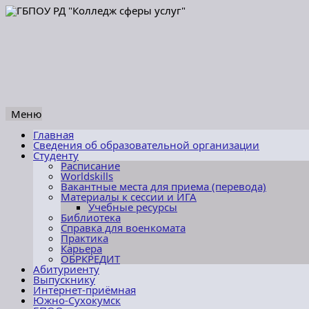
Меню
Перейти
Главная
к
Сведения об образовательной организации
содержимому
Студенту
Расписание
Worldskills
Вакантные места для приема (перевода)
Материалы к сессии и ИГА
Учебные ресурсы
Библиотека
Справка для военкомата
Практика
Карьера
ОБРКРЕДИТ
Абитуриенту
Выпускнику
Интернет-приёмная
Южно-Сухокумск