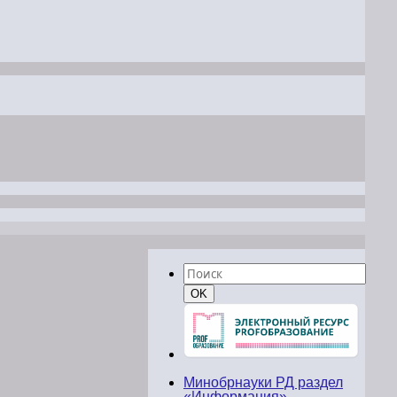
Найти:
Поиск
OK
Минобрнауки РД раздел
«Информация»